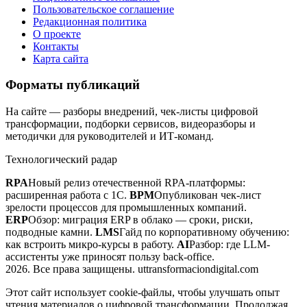
Пользовательское соглашение
Редакционная политика
О проекте
Контакты
Карта сайта
Форматы публикаций
На сайте — разборы внедрений, чек-листы цифровой
трансформации, подборки сервисов, видеоразборы и
методички для руководителей и ИТ-команд.
Технологический радар
RPA
Новый релиз отечественной RPA-платформы:
расширенная работа с 1С.
BPM
Опубликован чек-лист
зрелости процессов для промышленных компаний.
ERP
Обзор: миграция ERP в облако — сроки, риски,
подводные камни.
LMS
Гайд по корпоративному обучению:
как встроить микро-курсы в работу.
AI
Разбор: где LLM-
ассистенты уже приносят пользу back-office.
2026. Все права защищены. uttransformaciondigital.com
Этот сайт использует cookie-файлы, чтобы улучшать опыт
чтения материалов о цифровой трансформации. Продолжая