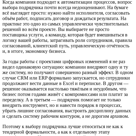
Когда компания подходит к автоматизации процессов, вопрос
выбора подрядчика почти всегда недооценивают. На бумаге
всё выглядит просто: нужно найти исполнителя, согласовать
объём работ, подписать договор и дождаться результата. На
практике это одно из самых управленчески чувствительных
решений во всём проекте. Вы выбираете не просто
поставщика услуги, а команду, которая будет вмешиваться в
логику вашей работы, затрагивать роли сотрудников, правила
согласований, клиентский путь, управленческую отчётность
и, в итоге, экономику бизнеса.
За годы работы с проектами цифровых изменений я не раз
видел одинаковую ситуацию: компании внедряют одну и ту
же систему, но получают совершенно разный эффект. В одном
случае CRM или ERP формально запускается, но сотрудники
продолжают вести данные в Excel и переписке. В другом —
решение оказывается настолько тяжёлым и неудобным, что
бизнес потом годами живёт с компромиссами или платит за
переделку. А в третьем — подрядчик помогает не только
внедрить инструмент, но и навести порядок в процессах,
убрать лишние согласования, выстроить дисциплину данных
и сделать систему рабочим контуром, а не дорогим архивом.
Поэтому к выбору подрядчика лучше относиться не как к
тендерной формальности, а как к отдельному этапу