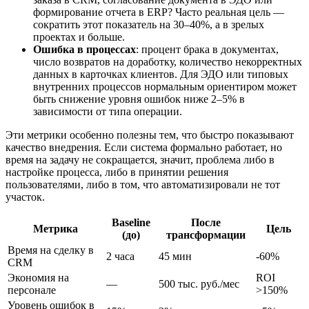
формирование отчета в ERP? Часто реальная цель —
сократить этот показатель на 30–40%, а в зрелых
проектах и больше.
Ошибка в процессах
: процент брака в документах,
число возвратов на доработку, количество некорректных
данных в карточках клиентов. Для ЭДО или типовых
внутренних процессов нормальным ориентиром может
быть снижение уровня ошибок ниже 2–5% в
зависимости от типа операции.
Эти метрики особенно полезны тем, что быстро показывают
качество внедрения. Если система формально работает, но
время на задачу не сокращается, значит, проблема либо в
настройке процесса, либо в принятии решения
пользователями, либо в том, что автоматизировали не тот
участок.
Baseline
После
Метрика
Цель
(до)
трансформации
Время на сделку в
2 часа
45 мин
-60%
CRM
Экономия на
ROI
—
500 тыс. руб./мес
персонале
>150%
Уровень ошибок в