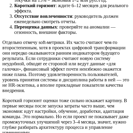
текучки на 15% = экономия 1–2 млн руб./год.
Короткий горизонт
: ждите 6–12 месяцев для реального
эффекта.
Отсутствие вовлеченности
: руководитель должен
еженедельно смотреть отчеты.
Переоценка данных
: проверяйте на аномалии —
сезонность, внешние факторы.
Отдельно отмечу soft-метрики. Их часто считают чем-то
второстепенным, хотя в проектах цифровой трансформации
они нередко оказываются ранним индикатором будущего
результата. Если сотрудники считают новую систему
неудобной, обходят ее стороной или ведут данные «для
галочки», финансовый эффект почти неизбежно окажется
ниже плана. Поэтому удовлетворенность пользователей,
уровень принятия системы и дисциплина работы в ней — это
не HR-экзотика, а вполне прикладные показатели качества
внедрения.
Короткий горизонт оценки тоже сильно искажает картину. В
первые месяцы после запуска затраты часто выше, чем
экономия: идут настройки, обучение, доработки, адаптация
команды. Это нормально. Но если проект не показывает даже
промежуточных улучшений через 3–4 месяца, значит, нужно
глубже разбирать архитектуру процесса и управление
изменениями.