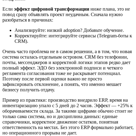
Если
эффект цифровой трансформации
ниже плана, это не
повод сразу объявлять проект неудачным. Сначала нужно
разобраться в причинах:
Анализируйте: низкий adoption? Добавьте обучение.
Корректируйте: интегрируйте сервисы (Telegram-боты к
CRM).
Очень часто проблема не в самом решении, а в том, что новая
система осталась отдельным островом. CRM без телефонии,
почты, мессенджеров и корректной логики этапов редко дает
полный эффект. ЭДО без электронной подписи и четкого
регламента согласования тоже не раскрывает потенциал.
Поэтому после первой оценки важно не просто
зафиксировать отклонение, а понять, что именно мешает
бизнесу получить отдачу.
Пример из практики: производство внедрило ERP, время на
инвентаризацию упало с 5 дней до 2 часов. Эффект — +25% к
оборачиваемости склада. За такими цифрами обычно стоит не
только сама система, но и дисциплина данных: единые
справочники, корректное движение остатков, понятная
ответственность на местах. Без этого ERP формально работает,
но операционного прорыва не дает.