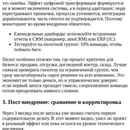
это ошибка. Эффект цифровой трансформации формируется
не в момент включения системы, а в период адаптации: люди
перестраивают привычки, процессы уточняются, интеграции
дорабатываются, часть гипотез не подтверждается. Поэтому
мониторинг во время внедрения обязателен.
Еженедельные дашборды: используйте встроенные
отчеты в CRM (например, amoCRM) или ERP (1C).
Тестируйте на пилотной группе: 10% команды, чтобы
поймать баги.
Пилот особенно полезен там, где процесс критичен для
бизнеса: продажи, отгрузка, договорной контур, склад. Лучше
сначала проверить гипотезу на ограниченной группе, чем
сразу масштабировать сырое решение на всю компанию. Это
экономит не только деньги, но и управленческое доверие:
если первый запуск проходит тяжело, сопротивление команды
потом преодолевать намного сложнее.
3. Пост-внедрение: сравнение и корректировка
Через 3 месяца после запуска уже можно считать первую
содержательную дельту. В этот момент видно, ушел ли проект
в реальный эффект или пока остался на уровне технического
внедрения.