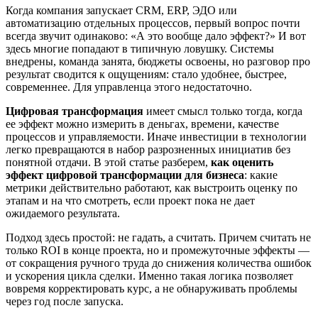
Когда компания запускает CRM, ERP, ЭДО или
автоматизацию отдельных процессов, первый вопрос почти
всегда звучит одинаково: «А это вообще дало эффект?» И вот
здесь многие попадают в типичную ловушку. Системы
внедрены, команда занята, бюджеты освоены, но разговор про
результат сводится к ощущениям: стало удобнее, быстрее,
современнее. Для управленца этого недостаточно.
Цифровая трансформация
имеет смысл только тогда, когда
ее эффект можно измерить в деньгах, времени, качестве
процессов и управляемости. Иначе инвестиции в технологии
легко превращаются в набор разрозненных инициатив без
понятной отдачи. В этой статье разберем,
как оценить
эффект цифровой трансформации для бизнеса
: какие
метрики действительно работают, как выстроить оценку по
этапам и на что смотреть, если проект пока не дает
ожидаемого результата.
Подход здесь простой: не гадать, а считать. Причем считать не
только ROI в конце проекта, но и промежуточные эффекты —
от сокращения ручного труда до снижения количества ошибок
и ускорения цикла сделки. Именно такая логика позволяет
вовремя корректировать курс, а не обнаруживать проблемы
через год после запуска.