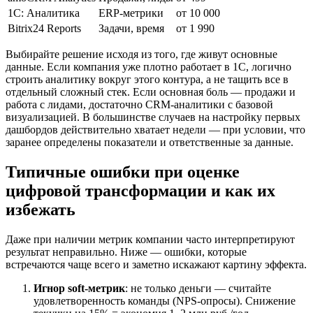
1C: Аналитика
ERP-метрики
от 10 000
Bitrix24 Reports
Задачи, время
от 1 990
Выбирайте решение исходя из того, где живут основные
данные. Если компания уже плотно работает в 1C, логично
строить аналитику вокруг этого контура, а не тащить все в
отдельный сложный стек. Если основная боль — продажи и
работа с лидами, достаточно CRM-аналитики с базовой
визуализацией. В большинстве случаев на настройку первых
дашбордов действительно хватает недели — при условии, что
заранее определены показатели и ответственные за данные.
Типичные ошибки при
оценке
цифровой трансформации
и как их
избежать
Даже при наличии метрик компании часто интерпретируют
результат неправильно. Ниже — ошибки, которые
встречаются чаще всего и заметно искажают картину эффекта.
Игнор soft-метрик
: не только деньги — считайте
удовлетворенность команды (NPS-опросы). Снижение