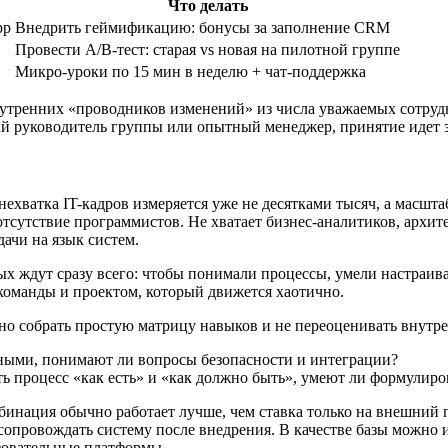
Что делать
pp
Внедрить геймификацию: бонусы за заполнение CRM
Провести A/B-тест: старая vs новая на пилотной группе
Микро-уроки по 15 мин в неделю + чат-поддержка
внутренних «проводников изменений» из числа уважаемых сотруд
ный руководитель группы или опытный менеджер, принятие идет 
хватка IT-кадров измеряется уже не десятками тысяч, а масшта
тсутствие программистов. Не хватает бизнес-аналитиков, архите
дачи на язык систем.
ых ждут сразу всего: чтобы понимали процессы, умели настраив
 команды и проектом, который движется хаотично.
но собрать простую матрицу навыков и не переоценивать внутр
нными, понимают ли вопросы безопасности и интеграции?
 процесс «как есть» и «как должно быть», умеют ли формулиров
мбинация обычно работает лучше, чем ставка только на внешний
я сопровождать систему после внедрения. В качестве базы можн
азовательные платформы.