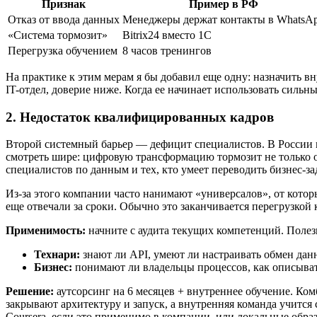
Признак
Пример в РФ
Отказ от ввода данных
Менеджеры держат контакты в WhatsA
«Система тормозит»
Bitrix24 вместо 1C
Перегрузка обучением
8 часов тренингов
На практике к этим мерам я бы добавил еще одну: назначить 
IT-отдел, доверие ниже. Когда ее начинает использовать силь
2. Недостаток квалифицированных кадров
Второй системный барьер — дефицит специалистов. В России не
смотреть шире: цифровую трансформацию тормозит не только о
специалистов по данным и тех, кто умеет переводить бизнес-за
Из-за этого компании часто нанимают «универсалов», от котор
еще отвечали за сроки. Обычно это заканчивается перегрузкой
Применимость:
начните с аудита текущих компетенций. Полез
Технари:
знают ли API, умеют ли настраивать обмен да
Бизнес:
понимают ли владельцы процессов, как описывать
Решение:
аутсорсинг на 6 месяцев + внутреннее обучение. Ко
закрывают архитектуру и запуск, а внутренняя команда учитс
Coursera, если это применимо в компании, или локальные обр