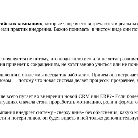
сийских компаниях
, которые чаще всего встречаются в реальны
к или практик внедрения. Важно понимать: в чистом виде они по
появляется не потому, что люди «плохие» или не хотят развива
ация приведет к сокращениям, не хотят заново учиться или не по
шления в стиле «мы всегда так работали». Причем она встречает
мозом — потому что новая система делает процессы прозрачнее, 
ьше всего пугает во внедрении новой CRM или ERP?» Если более
туациях сначала стоит проработать мотивацию, роли и формат об
омпания внедряет систему «сверху вниз» без объяснения, какую 
сти и потери лидов, он будет видеть в ней только дополнительну