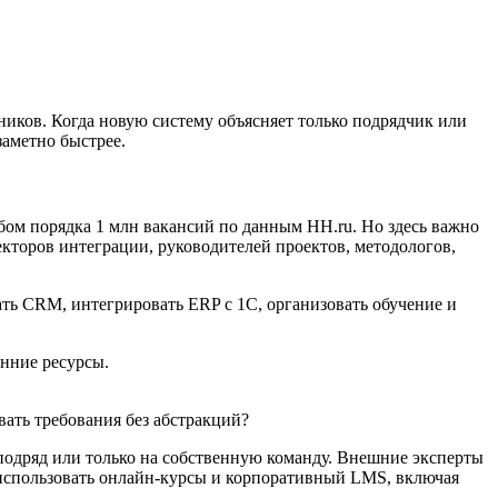
ников. Когда новую систему объясняет только подрядчик или
заметно быстрее.
бом порядка 1 млн вакансий по данным HH.ru. Но здесь важно
кторов интеграции, руководителей проектов, методологов,
ать CRM, интегрировать ERP с 1C, организовать обучение и
енние ресурсы.
ать требования без абстракций?
 подряд или только на собственную команду. Внешние эксперты
о использовать онлайн-курсы и корпоративный LMS, включая