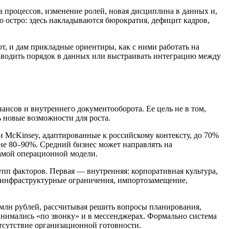
а процессов, изменение ролей, новая дисциплина в данных и,
 остро: здесь накладываются бюрократия, дефицит кадров,
т, и дам прикладные ориентиры, как с ними работать на
аводить порядок в данных или выстраивать интеграцию между
ансов и внутреннего документооборота. Ее цель не в том,
ь новые возможности для роста.
и McKinsey, адаптированные к российскому контексту, до 70%
не 80–90%. Средний бизнес может направлять на
самой операционной модели.
упп факторов. Первая — внутренняя: корпоративная культура,
, инфраструктурные ограничения, импортозамещение,
 млн рублей, рассчитывая решить вопросы планирования,
принимались «по звонку» и в мессенджерах. Формально система
отсутствие организационной готовности.