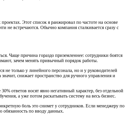
х проектах. Этот список я ранжировал по частоте на основе
чти не встречаются. Обычно компания сталкивается сразу с
ться. Чаще причина гораздо приземленнее: сотрудники боятся
нимают, зачем менять привычный порядок работы.
ся не только у линейного персонала, но и у руководителей
а значит, снижает пространство для ручного управления и
 30% ответов носят явно негативный характер, без отдельной
учения, а уже потом раскатывать систему на весь бизнес.
конкретную боль это снимет у сотрудников. Если менеджеру по
ю обязанность по вводу данных.