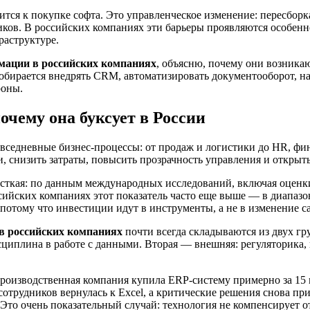
ится к покупке софта. Это управленческое изменение: пересборк
иков. В российских компаниях эти барьеры проявляются особенно
раструктуре.
мации в российских компаниях
, объясню, почему они возникаю
обирается внедрять CRM, автоматизировать документооборот, н
роны.
чему она буксует в России
вседневные бизнес-процессы: от продаж и логистики до HR, фин
и, снизить затраты, повысить прозрачность управления и открыт
жесткая: по данным международных исследований, включая оценк
сийских компаниях этот показатель часто еще выше — в диапазо
потому что инвестиции идут в инструменты, а не в изменение 
в российских компаниях
почти всегда складываются из двух гр
сциплина в работе с данными. Вторая — внешняя: регуляторика
 производственная компания купила ERP-систему примерно за 15
ь сотрудников вернулась к Excel, а критические решения снова 
 Это очень показательный случай: технология не компенсирует 