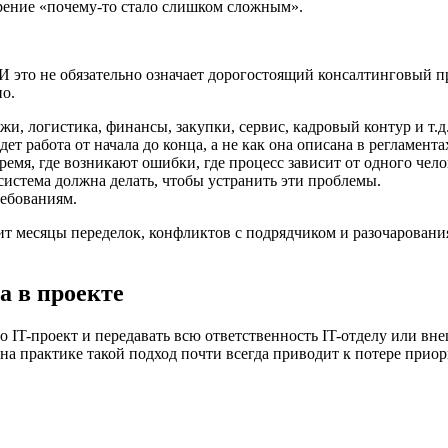
рение «почему-то стало слишком сложным».
И это не обязательно означает дорогостоящий консалтинговый п
о.
, логистика, финансы, закупки, сервис, кадровый контур и т.д
ет работа от начала до конца, а не как она описана в регламента
емя, где возникают ошибки, где процесс зависит от одного чело
истема должна делать, чтобы устранить эти проблемы.
ребованиям.
т месяцы переделок, конфликтов с подрядчиком и разочарования 
а в проекте
 IT-проект и передавать всю ответственность IT-отделу или вн
о на практике такой подход почти всегда приводит к потере при