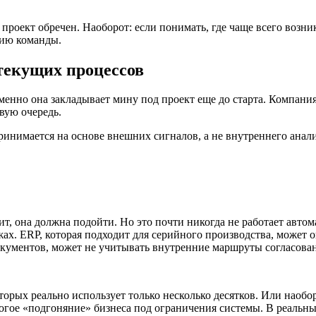
 проект обречен. Наоборот: если понимать, где чаще всего возн
рию команды.
текущих процессов
енно она закладывает мину под проект еще до старта. Компания 
вую очередь.
нимается на основе внешних сигналов, а не внутреннего анали
чит, она должна подойти. Но это почти никогда не работает авт
х. ERP, которая подходит для серийного производства, может о
окументов, может не учитывать внутренние маршруты согласован
орых реально использует только несколько десятков. Или наобо
огое «подгоняние» бизнеса под ограничения системы. В реальн