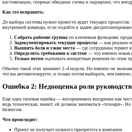
кастомизации, спорные обходные схемы и ощущение, что внед
Как это исправить:
До выбора системы нужно провести аудит текущих процессов. 
внутренней команды, если подойти к задаче дисциплинированн
Собрать рабочие группы
по ключевым функциям: продажи
Задокументировать текущие процессы
— как реально ид
Выявить боли и узкие места
— где сотрудники теряют вр
Определить требования к системе
— что именно новая с
Только потом
оценивать конкретные решения по этим т
Обычно такой этап занимает 2–4 недели. Но именно он экономи
что вы автоматизируете, и только потом выбирать, чем именно.
Ошибка 2: Недооценка роли руководств
Еще одна типовая ошибка — воспринимать внедрение как чисто
ведь техническая, значит, ей должны заниматься «технари». Н
бизнесом.
Что происходит:
Проект не получает нужного приоритета в компании