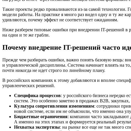
Такие проекты редко проваливаются из-за самой технологии. Г
модели работы. На практике я много раз видел одну и ту же к
удивляются, почему эффект не соответствует ожиданиям.
Ниже разберем типовые ошибки при внедрении IT-решений в ро
на одни и те же грабли.
Почему внедрение IT-решений часто иде
Прежде чем разбирать ошибки, важно понять базовую вещь: вн
и управленческой дисциплины. Система начинает влиять на то, 
почти никогда не идет строго по линейному плану.
В российских компаниях к этому добавляются и вполне специф
управленческих решений.
Специфика процессов
: у российского бизнеса нередко 
систем. Это особенно заметно в продажах B2B, закупках,
Культура сопротивления изменениям
: сотрудники при
новой системе, если им не объяснили, что именно она ул
Бюджетные ограничения
: компании часто закладывают
А именно на этих этапах и формируется реальный результ
Нехватка экспертизы
: на рынке все еще не так много с