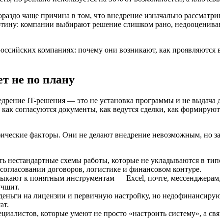
ораздо чаще причина в том, что внедрение изначально рассматр
артину: компании выбирают решение слишком рано, недооцениваю
ссийских компаниях: почему они возникают, как проявляются в 
т не по плану
едрение IT-решения — это не установка программы и не выдача 
как согласуются документы, как ведутся сделки, как формируютс
ические факторы. Они не делают внедрение невозможным, но за
есть нестандартные схемы работы, которые не укладываются в т
 согласовании договоров, логистике и финансовом контуре.
выкают к понятным инструментам — Excel, почте, мессенджерам,
учшит.
 деньги на лицензии и первичную настройку, но недофинансиру
ат.
пециалистов, которые умеют не просто «настроить систему», а свя