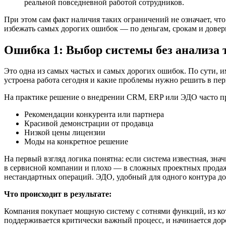
реальной повседневной работой сотрудников.
При этом сам факт наличия таких ограничений не означает, что
избежать самых дорогих ошибок — по деньгам, срокам и дове
Ошибка 1: Выбор системы без анализа 
Это одна из самых частых и самых дорогих ошибок. По сути, им
устроена работа сегодня и какие проблемы нужно решить в пер
На практике решение о внедрении CRM, ERP или ЭДО часто при
Рекомендации конкурента или партнера
Красивой демонстрации от продавца
Низкой цены лицензии
Моды на конкретное решение
На первый взгляд логика понятна: если система известная, зна
в сервисной компании и плохо — в сложных проектных продажа
нестандартных операций. ЭДО, удобный для одного контура д
Что происходит в результате:
Компания покупает мощную систему с сотнями функций, из кот
поддерживается критически важный процесс, и начинается дор