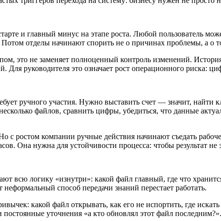
стых триггеров перехода на систему: бизнесу нужен не просто н
тарте и главный минус на этапе роста. Любой пользователь може
. Потом отделы начинают спорить не о причинах проблемы, а о т
пом, это не заменяет полноценный контроль изменений. История
й. Для руководителя это означает рост операционного риска: циф
ебует ручного участия. Нужно выставить счет — значит, найти к
несколько файлов, сравнить цифры, убедиться, что данные акту
 Но с ростом компании ручные действия начинают съедать рабоч
асов. Она нужна для устойчивости процесса: чтобы результат не 
ют всю логику «изнутри»: какой файл главный, где что хранится
от неформальный способ передачи знаний перестает работать.
ивычек: какой файл открывать, как его не испортить, где искат
постоянные уточнения «а кто обновлял этот файл последним?». 