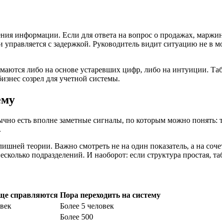
чения информации. Если для ответа на вопрос о продажах, марж
 управляется с задержкой. Руководитель видит ситуацию не в мо
маются либо на основе устаревших цифр, либо на интуиции. Та
изнес созрел для учетной системы.
ему
чно есть вполне заметные сигналы, по которым можно понять: 
.
шней теории. Важно смотреть не на один показатель, а на соче
есколько подразделений. И наоборот: если структура простая, т
ще справляются
Пора переходить на систему
овек
Более 5 человек
Более 500