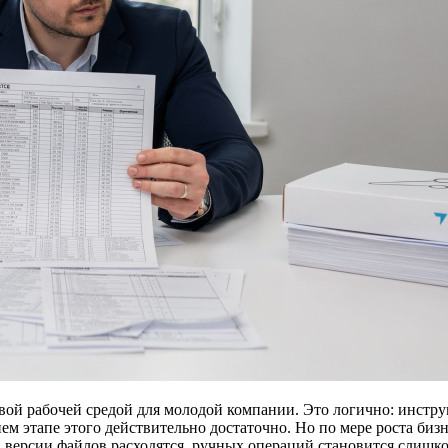
ервой рабочей средой для молодой компании. Это логично: инстр
нем этапе этого действительно достаточно. Но по мере роста би
 версии файлов расходятся, ручных операций становится слишко