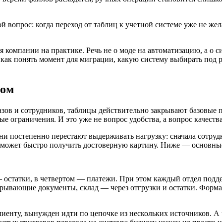
ой вопрос: когда переход от таблиц к учетной системе уже не же
компании на практике. Речь не о моде на автоматизацию, а о с
как понять момент для миграции, какую систему выбирать под р
том
зов и сотрудников, таблицы действительно закрывают базовые по
е ограничения. И это уже не вопрос удобства, а вопрос качеств
ни постепенно перестают выдерживать нагрузку: сначала сотру
е может быстро получить достоверную картину. Ниже — основны
— остатки, в четвертом — платежи. При этом каждый отдел подд
крывающие документы, склад — через отгрузки и остатки. Форма
клиенту, вынужден идти по цепочке из нескольких источников. 