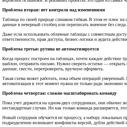
вероятность ошибки. В реальных проектах это один из самых ча
Проблема вторая: нет контроля над изменениями
Таблица по своей природе слишком гибкая. В этом ее плюс на с
данные в неверный столбец или переписать значение без следа
Даже если использовать облачные таблицы с совместным досту
ответственности, прав доступа, бизнес-логики и аудита действи
Проблема третья: рутина не автоматизируется
Когда процесс построен на таблицах, почти каждое действие тр
шаблон, отправить письмо. Нужно сверить остатки — открыть 
данные, свести, перепроверить, вручную оформить.
Такая схема может работать, пока объем операций умеренный.
автоматизация в этот момент нужна не только ради экономии ч
Проблема четвертая: сложно масштабировать команду
Пока учет держится на одном-двух сотрудниках, они обычно зна
нестандартные случаи. Но как только команда расширяется, эт
Новый сотрудник обучается не процессу, а набору локальных пр
подразделении возникают конфликты версий, дубли действий и 