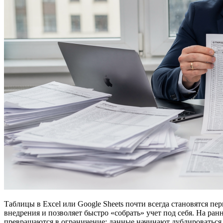
Таблицы в Excel или Google Sheets почти всегда становятся п
внедрения и позволяет быстро «собрать» учет под себя. На ран
превращаются в ограничение: данные начинают дублироваться,