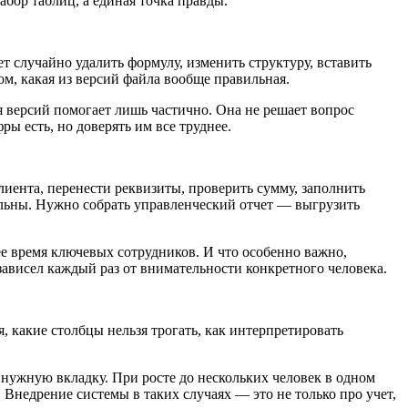
абор таблиц, а единая точка правды.
т случайно удалить формулу, изменить структуру, вставить
ом, какая из версий файла вообще правильная.
 версий помогает лишь частично. Она не решает вопрос
ры есть, но доверять им все труднее.
лиента, перенести реквизиты, проверить сумму, заполнить
альны. Нужно собрать управленческий отчет — выгрузить
ее время ключевых сотрудников. И что особенно важно,
зависел каждый раз от внимательности конкретного человека.
, какие столбцы нельзя трогать, как интерпретировать
ь нужную вкладку. При росте до нескольких человек в одном
Внедрение системы в таких случаях — это не только про учет,