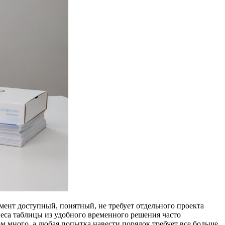
умент доступный, понятный, не требует отдельного проекта
знеса таблицы из удобного временного решения часто
м много, а любая попытка навести порядок требует все больше